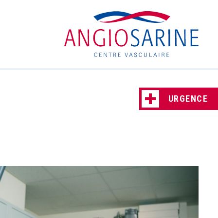
URGENCE
Service des Urgences Hôpital Salem et
Clinique Beau-Site
Téléphone 031 335 35 35
Service des Urgences HFR Site Tavel
Téléphone 026 306 60 30
Service des Urgences HFR Site Meyriez-