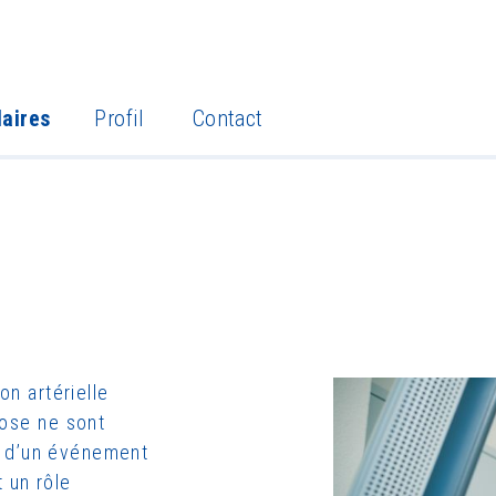
laires
Profil
Contact
on artérielle
rose ne sont
git d’un événement
 un rôle