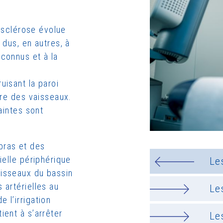
iosclérose évolue
 dus, en autres, à
 connus et à la
uisant la paroi
ire des vaisseaux.
aintes sont
bras et des
ielle périphérique
Le
aisseaux du bassin
 artérielles au
Le
 l’irrigation
ient à s’arrêter
Le